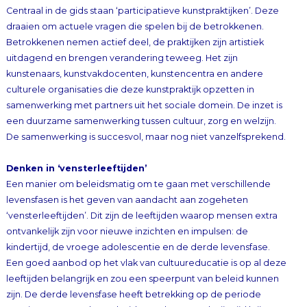
Centraal in de gids staan ‘participatieve kunstpraktijken’. Deze
draaien om actuele vragen die spelen bij de betrokkenen.
Betrokkenen nemen actief deel, de praktijken zijn artistiek
uitdagend en brengen verandering teweeg. Het zijn
kunstenaars, kunstvakdocenten, kunstencentra en andere
culturele organisaties die deze kunstpraktijk opzetten in
samenwerking met partners uit het sociale domein. De inzet is
een duurzame samenwerking tussen cultuur, zorg en welzijn.
De samenwerking is succesvol, maar nog niet vanzelfsprekend.
Denken in ‘vensterleeftijden’
Een manier om beleidsmatig om te gaan met verschillende
levensfasen is het geven van aandacht aan zogeheten
‘vensterleeftijden’. Dit zijn de leeftijden waarop mensen extra
ontvankelijk zijn voor nieuwe inzichten en impulsen: de
kindertijd, de vroege adolescentie en de derde levensfase.
Een goed aanbod op het vlak van cultuureducatie is op al deze
leeftijden belangrijk en zou een speerpunt van beleid kunnen
zijn. De derde levensfase heeft betrekking op de periode
waarin mensen na hun arbeidzame leven veel vrije tijd krijgen.
Juist bij deze actieve ouderen is er veel belangstelling voor
kunst en cultuur, voor historie en erfgoed. Het verrijkt hun leven.
Mensen in deze groep gaan musea en klassieke concerten
bezoeken, iets wat zij daarvoor nooit deden. Beleidsmakers
denken dan soms dat er een probleem is (“help, het publiek
vergrijst”), maar in feite gaat het om nieuwe aanwas, zoals de
SCP-rapporten uit 2005 en 2009 laten zien: ouderen tonen
meer belangstelling voor de traditionelere vormen van cultuur;
musea en monumenten, en ook ballet en klassieke muziek
trekken vooral meer 65-79-jarigen. Ook bij de kunstbeoefening
signaleert het SCP dat geleidelijk steeds meer mensen op