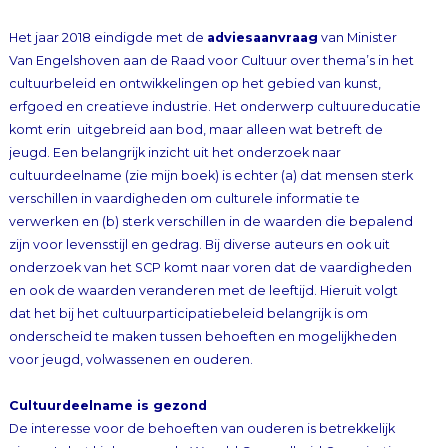
Het jaar 2018 eindigde met de
adviesaanvraag
van Minister
Van Engelshoven aan de Raad voor Cultuur over thema’s in het
cultuurbeleid en ontwikkelingen op het gebied van kunst,
erfgoed en creatieve industrie. Het onderwerp cultuureducatie
komt erin uitgebreid aan bod, maar alleen wat betreft de
jeugd. Een belangrijk inzicht uit het onderzoek naar
cultuurdeelname (zie mijn boek) is echter (a) dat mensen sterk
verschillen in vaardigheden om culturele informatie te
verwerken en (b) sterk verschillen in de waarden die bepalend
zijn voor levensstijl en gedrag. Bij diverse auteurs en ook uit
onderzoek van het SCP komt naar voren dat de vaardigheden
en ook de waarden veranderen met de leeftijd. Hieruit volgt
dat het bij het cultuurparticipatiebeleid belangrijk is om
onderscheid te maken tussen behoeften en mogelijkheden
voor jeugd, volwassenen en ouderen.
Cultuurdeelname is gezond
De interesse voor de behoeften van ouderen is betrekkelijk
nieuw. In het kielzog van de Wereld Gezondheid Organisatie
(WHO) die in 2007 het concept van de age-friendly cities
lanceerde (als antwoord op de vergrijzing van de
wereldbevolking) proberen vooral veel gemeenten
tegenwoordig de ouderen te stimuleren om in de samenleving
te blijven participeren en eraan bij te dragen. Hierbij speelt
mee dat de gemeenten zich sinds de decentralisatie van de
zorg aan langdurig zieken en ouderen (2015) genoodzaakt zien
om echt werk te maken van deze participatie. Actief zijn – en
dus ook het deelnemen culturele activiteiten – heeft een
positief effect op de vitaliteit, de gezondheid en het welzijn van
ouderen. Het Fonds voor Cultuurparticipatie bijvoorbeeld
startte daarom in 2016 met vijf steden het programma Lang
Leve Kunst. Op weg naar Age Friendly Cities. Ook zijn er veel
lokale initiatieven. Een interessant overzicht hiervan is in 2016