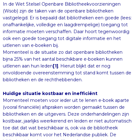
In de Wet Stelsel Openbare Bibliotheekvoorzieningen
(Wsob) zijn de taken van de openbare bibliotheken
vastgelegd. Er is bepaald dat bibliotheken een goede (lees:
onafhankelijke, volledige en laagdrempelige) toegang tot
informatie moeten verschaffen. Daar hoort tegenwoordig
ook een goede toegang tot digitale informatie en het
uitlenen van e-boeken bij.
Momenteel is de situatie zo dat openbare bibliotheken
bijna 25% van het aantal beschikbare e-boeken kunnen
uitlenen aan hun leden
[1]
. Hieruit blijkt dat er nog
onvoldoende overeenstemming tot stand komt tussen de
bibliotheken en de rechthebbenden.
Huidige situatie kostbaar en inefficiënt
Momenteel moeten voor ieder uit te lenen e-boek aparte
(vooral financiële) afspraken worden gemaakt tussen de
bibliotheken en de uitgevers. Deze onderhandelingen zijn
kostbaar, jaarlijks weerkerend en leiden er niet automatisch
toe dat dat wat beschikbaar is, ook via de bibliotheek
beschikbaar komt voor het Nederlandse publiek. De
bibliotheek kan haar wettelijke taak niet goed uitvoeren.
Wanneer niet over ieder e-boek aparte onderhandelingen
gevoerd hoeven te worden scheelt dit veel kosten. Daarbij
zijn bibliotheken van harte bereid een billijke vergoeding te
betalen voor het gebruik van auteursrechtelijk beschermd
werk, zie de staande praktijk wat betreft de fysieke boeken
en de leenrechtvergoedingen die daarvoor worden