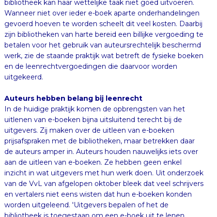
uitgekeerd.
Auteurs hebben belang bij leenrecht
In de huidige praktijk komen de opbrengsten van het
uitlenen van e-boeken bijna uitsluitend terecht bij de
uitgevers. Zij maken over de uitleen van e-boeken
prijsafspraken met de bibliotheken, maar betrekken daar
de auteurs amper in. Auteurs houden nauwelijks iets over
aan de uitleen van e-boeken. Ze hebben geen enkel
inzicht in wat uitgevers met hun werk doen. Uit onderzoek
van de VvL van afgelopen oktober bleek dat veel schrijvers
en vertalers niet eens wisten dat hun e-boeken konden
worden uitgeleend. 'Uitgevers bepalen of het de
bibliotheek is toegestaan om een e-boek uit te lenen.
Uitgevers bepalen ook hoeveel moet worden betaald. En
vervolgens bepalen uitgevers hoeveel een schrijver kan
ontvangen van het bedrag dat is betaald.' Voor alle
duidelijkheid: schrijvers weten niet welk bedrag een