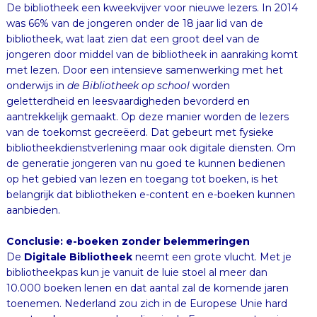
De bibliotheek een kweekvijver voor nieuwe lezers. In 2014
was 66% van de jongeren onder de 18 jaar lid van de
bibliotheek, wat laat zien dat een groot deel van de
jongeren door middel van de bibliotheek in aanraking komt
met lezen. Door een intensieve samenwerking met het
onderwijs in
de Bibliotheek op school
worden
geletterdheid en leesvaardigheden bevorderd en
aantrekkelijk gemaakt. Op deze manier worden de lezers
van de toekomst gecreëerd. Dat gebeurt met fysieke
bibliotheekdienstverlening maar ook digitale diensten. Om
de generatie jongeren van nu goed te kunnen bedienen
op het gebied van lezen en toegang tot boeken, is het
belangrijk dat bibliotheken e-content en e-boeken kunnen
aanbieden.
Conclusie: e-boeken zonder belemmeringen
De
Digitale Bibliotheek
neemt een grote vlucht. Met je
bibliotheekpas kun je vanuit de luie stoel al meer dan
10.000 boeken lenen en dat aantal zal de komende jaren
toenemen. Nederland zou zich in de Europese Unie hard
moet maken om een bepaling in de Europese wetgeving
te krijgen die toepassing van het leenrecht op e-boeken