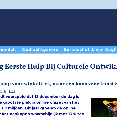
monials
Opdrachtgevers
Berenschot & Van Gogh
g Eerste Hulp Bij Culturele Ontwi
ramp voor winkeliers, maar een kans voor kunst 
016 11:23
rdt voorspeld dat
12 december
de dag is
met de grootste piek in online omzet van het
jaar: € 117 miljoen. Dit jaar groeien de online
december-aankopen waarschijnlijk met 13 % ten
opzichte van 2015. Ze komen uit op € 5,1 miljard.
Een teken dat het shoppen steeds meer op
internet plaatsvindt. Nog zo’n indicator: vorig
jaar kocht 68% van de mensen cadeaus voor de
feestdagen via internet, dit jaar ligt dit
percentage op 72%. Deze ontwikkeling is een ramp voor winkeliers, maar een kans voor