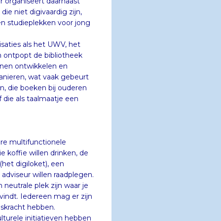
saties als het UWV, het
 ontpopt de bibliotheek
 kunnen ontwikkelen en
nieren, wat vaak gebeurt
n, die boeken bij ouderen
 die als taalmaatje een
re multifunctionele
ie willen drinken, de
het digiloket), een
eur willen raadplegen.
rale plek zijn waar je
 Iedereen mag er zijn
gskracht hebben.
urele initiatieven hebben
ijnen en in stadskernen die
n centraal gelegen gebouw
ganisatie aansporen om zich
or. Culturele organisaties
unnen zij een belangrijke
van ontmoeting, contact en
 diversiteit soms leiden tot