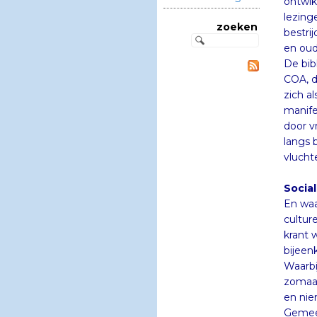
zoeken
en oud
De bib
COA, d
zich a
manife
door vr
langs 
vlucht
Socia
En waa
culture
krant 
bijeenk
Waarbij
zomaar 
en nie
Gemeen
de pot
uitdov
(liefs
met be
maken 
samenb
uitwiss