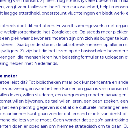
.
liotheek doet dit niet alleen. Er wordt samengewerkt met organi
e welzijnsorganisatie, het Zorgloket ed. Op steeds meer plekken
ls een plek waar bewoners moeten zijn om zich als burger te
steren. Daarbij ondersteunt de bibliotheek mensen op allerlei ma
ijwilligers. Zij zijn het die het lezen op de basisscholen bevordere
brengen, die mensen leren hun belastingformulier te uploaden of
eling helpen met Nederlands.
le motor
rtoe leidt dit? Tot bibliotheken maar ook kunstencentra en ande
le voorzieningen waar het een komen en gaan is van mensen die koff
willen lezen, willen studeren, een vergunning moeten aanvragen (
omst willen bijwonen, de taal willen leren, een baan zoeken, een advis
 het een prachtig gegeven is dat al die culturele instellingen een neut
naar binnen kunt gaan zonder dat iemand er iets van denkt of vindt.
mand die iets van je moet. Geen wonder dat ze zo’n aantrekkin
ten doen er goed aan om hiermee strategisch om te gaan. Cult
entie om de reuring terug te brengen in winkelstraten die wegkw
en. De gemeente hoeft daarvoor maar twee dingen te doen: ee
t een pand met uitstraling) beschikbaar stellen en de culturele or
hulp van vrijwilligers en partners te ontpoppen als sociale mot
een woongebied interessant en levendig. En tegelijkertijd k
indende functie vervullen voor de lokale bevolking als plek 
eling: belangrijk in een tijd waarin individualisering en culturele