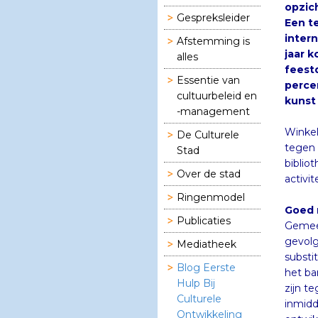
Gespreksleider
Afstemming is
alles
Essentie van
cultuurbeleid en
kunst 
-management
Winkel
tegen 
biblio
De Culturele
Stad
Over de stad
activi
Ringenmodel
Goed 
Publicaties
Gemeen
gevolg
substit
het ba
zijn t
inmidde
ontwik
lezinge
bestrij
Mediatheek
Blog Eerste
Hulp Bij
Culturele
Ontwikkeling