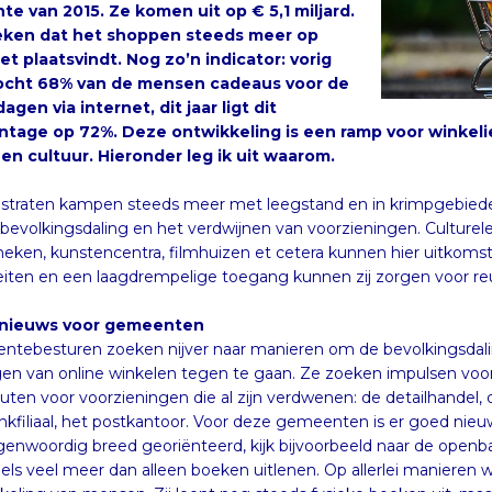
en cultuur. Hieronder leg ik uit waarom.
straten kampen steeds meer met leegstand en in krimpgebiede
bevolkingsdaling en het verdwijnen van voorzieningen. Cultu
theken, kunstencentra, filmhuizen et cetera kunnen hier uitkomst 
teiten en een laagdrempelige toegang kunnen zij zorgen voor reu
nieuws voor gemeenten
tebesturen zoeken nijver naar manieren om de bevolkingsdal
en van online winkelen tegen te gaan. Ze zoeken impulsen voor 
uten voor voorzieningen die al zijn verdwenen: de detailhandel, de 
nkfiliaal, het postkantoor. Voor deze gemeenten is er goed nieuws: 
egenwoordig breed georiënteerd, kijk bijvoorbeeld naar de openbare
ls veel meer dan alleen boeken uitlenen. Op allerlei manieren werkt 
keling van mensen. Zij leent nog steeds fysieke boeken uit, maar 
n, zorgt voor taallessen, heeft een cursusaanbod, helpt mensen die 
dt laaggeletterdheid, ondersteunt vluchtelingen en biedt werk- en s