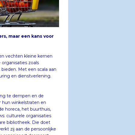
n vechten kleine kernen
rele organisaties zoals
bieden. Met een scala aan
ring en dienstverlening.
ing te dempen en de
hun winkelstraten en
horeca, het buurthuis,
culturele organisaties
 bibliotheek. Die doet
zij aan de persoonlijke
organiseert daarnaast
niet digivaardig zijn,
tudieplekken voor jong