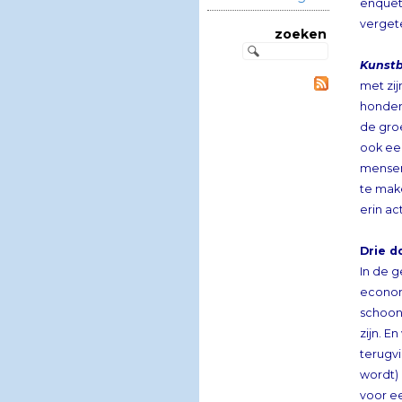
vergete
zoeken
Kunstb
erin act
Drie d
In de g
econom
schoonh
zijn. E
terugv
voor ee