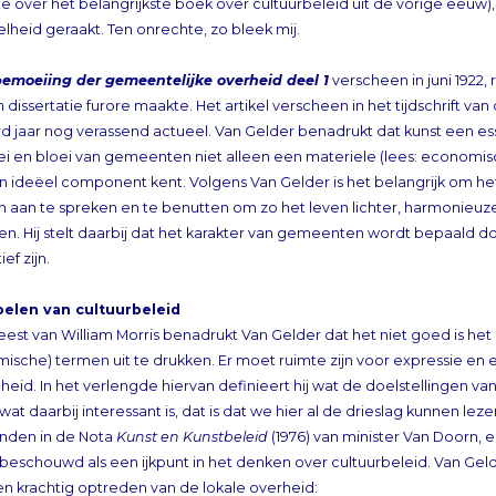
lheid geraakt. Ten onrechte, zo bleek mij.
emoeiing der gemeentelijke overheid deel 1
verscheen in juni 192
met zijn dissertatie furore maakte. Het artik
honderd jaar nog verassend actueel. Van Geld
de groei en bloei van gemeenten niet alleen
ook een ideëel component kent. Volgens Va
mensen aan te spreken en te benutten om zo
te maken. Hij stelt daarbij dat het karakter
ief zijn.
oelen van cultuurbeleid
eest van William Morris benadrukt Van Gelder dat het niet goed is het 
ische) termen uit te drukken. Er moet ruimte zijn voor express
eid. In het verlengde hiervan definieert hij wat de doelstellingen v
n wat daarbij interessant is, dat is dat we hier al de drieslag kunnen
inden in de Nota
Kunst en Kunstbeleid
(1976) van minister Van Doorn,
wordt) beschouwd als een ijkpunt in het denken over c
n krachtig optreden van de lokale overheid: