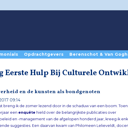
monials
Opdrachtgevers
Berenschot & Van Gogh
g Eerste Hulp Bij Culturele Ontwi
verheid en de kunsten als bondgenoten
2017 09:14
fst breng ik de zomer lezend door in de schaduw van een boom. Toen i
orjaar een
enquête
hield over de belangrijkste publicaties over
cultuurbeleid en -management van de afgelopen honderd jaar, kreeg ik enkele
verrassende suggesties. Een daarvan kwam van Philomeen Lelieveldt, docent
kunst- en mediabeleid aan de Universiteit Utrecht. Zij noemde artikelen van Dr. H.E.