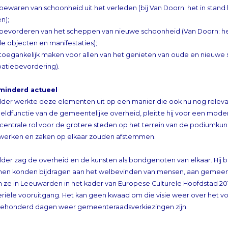
ewaren van schoonheid uit het verleden (bij Van Doorn: het in stand
n);
bevorderen van het scheppen van nieuwe schoonheid (Van Doorn: he
le objecten en manifestaties);
toegankelijk maken voor allen van het genieten van oude en nieuwe
patiebevordering).
minderd actueel
der werkte deze elementen uit op een manier die ook nu nog relevan
eldfunctie van de gemeentelijke overheid, pleitte hij voor een mode
n centrale rol voor de grotere steden op het terrein van de podiu
erken en zaken op elkaar zouden afstemmen.
lder zag de overheid en de kunsten als bondgenoten van elkaar. Hij 
men konden bijdragen aan het welbevinden van mensen, aan gemee
 ze in Leeuwarden in het kader van Europese Culturele Hoofdstad
iële vooruitgang. Het kan geen kwaad om die visie weer over het voe
eehonderd dagen weer gemeenteraadsverkiezingen zijn.