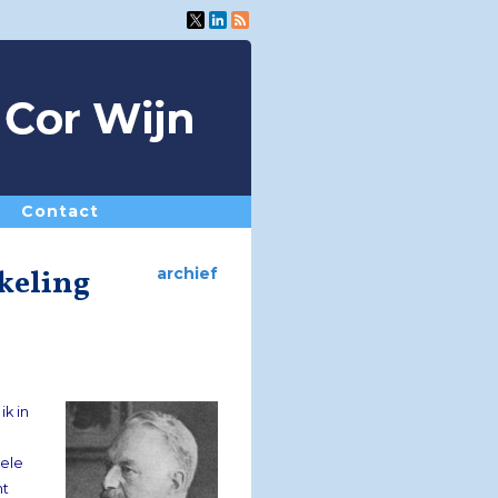
Contact
kkeling
archief
k in