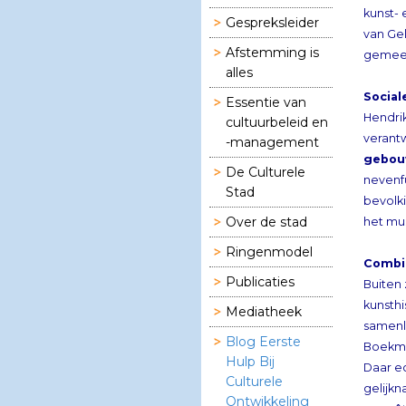
Gespreksleider
van Gel
Afstemming is
gemeen
alles
Social
Essentie van
cultuurbeleid en
Hendri
verant
-management
gebou
De Culturele
Stad
Over de stad
het mu
Ringenmodel
Combi
Publicaties
Buiten 
kunsthi
Mediatheek
Blog Eerste
Hulp Bij
Culturele
Daar ec
Ontwikkeling