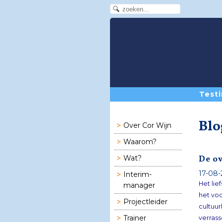
Testi
Blo
Over Cor Wijn
Waarom?
De o
Wat?
17-08-
Interim-
Het lie
manager
het vo
Projectleider
Trainer