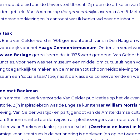
der, getiteld
Kunstbemoeiing der gemeentelijke overheid I en II
. Met
teraadsverkiezingen in aantocht was ik benieuwd naar de inhoud.
e taak
k Enno van Gelder werd in 1906 gemeentearchivaris in Den Haag en wa
woordelijk voor het
Haags Gemeentemuseum
. Onder zijn verantwo
w van Berlage
gerealiseerd dat in 1935 werd geopend. Van Gelder h
nevenfuncties. Voor hem was het museum een middel om cultuuruitingen v
bevolking toegankelijk te maken en de mensen tot schoonheidsbeleving te bre
seum een 'sociale taak' toe, naast de klassieke conserverende en we
ne met Boekman
zijn ambtelijke werk verzorgde Van Gelder publicaties op het vlak van
storie. Zijn inspiratiebron was de Engelse kunstenaar
William Morris
m
sam
Boe
hter waar Boekman dankzij zijn proefschrift (
Overheid en kunst in 