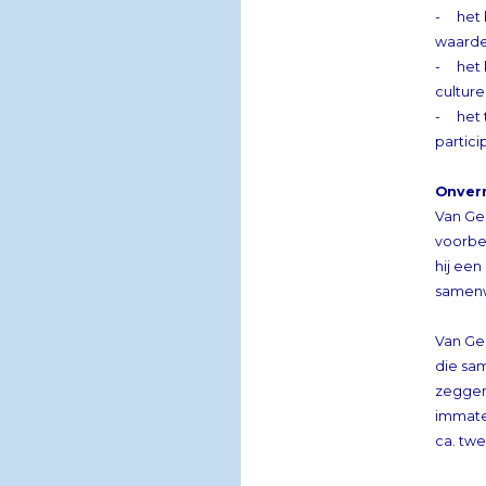
- het b
waarde
- het 
culture
- het 
partici
Onver
Van Gel
voorbe
hij ee
samenw
Van Ge
die sa
zeggen
immater
ca. tw