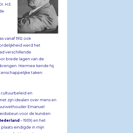
 de
s vanaf 1912 ook
ordelijkheid werd het
ad verschillende
oor brede lagen van de
ngen. Hiermee kende hij
tenschappelijke taken.
 cultuurbeleid en
et zijn idealen over mens en
enleving. Van Gelder was tijd- en partijgenoot van de Amsterdamse cultuurwethouder Emanuel
kman. Samen manifesteerden zij zich als pleitbezorgers van meer overheidssteun voor de kunsten.
Nederland
– 1939) en het
gelijknamige kenniscentrum in de herinnering is gebleven (en op de tweede plaats eindigde in mijn
enquête over het belangrijkste boek over cultuurbeleid uit de vorige eeuw), is Van Gelder in de