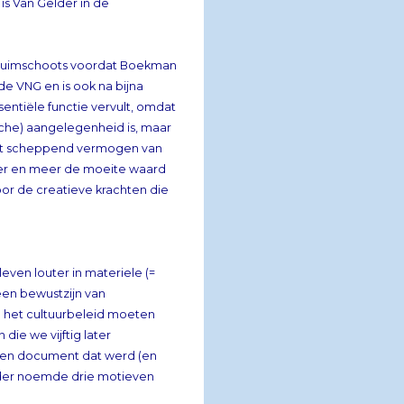
2, ruimschoots voordat Boekman
el verscheen in het tijdschrift van de VNG en is ook na bijna
er benadrukt dat kunst een essentiële functie vervult, omdat
 een materiele (lees: economische) aangelegenheid is, maar
n Gelder is het belangrijk om het scheppend vermogen van
 het leven lichter, harmonieuzer en meer de moeite waard
 van gemeenten wordt bepaald door de creatieve krachten die
leven louter in materiele (=
ie en een bewustzijn van
an het cultuurbeleid moeten
 lezen die we vijftig later
 een document dat werd (en
ultuurbeleid. Van Gelder noemde drie motieven