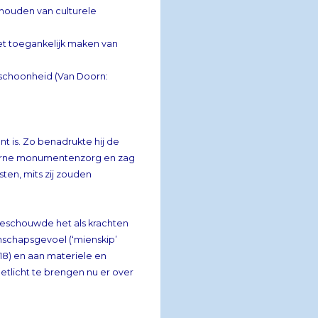
 houden van culturele
t toegankelijk maken van
 schoonheid (Van Doorn:
t is. Zo benadrukte hij de
rne monumentenzorg en zag
mkunsten, mits zij zouden
beschouwde het als krachten
nschapsgevoel (‘mienskip’
 2018) en aan materiele en
tlicht te brengen nu er over